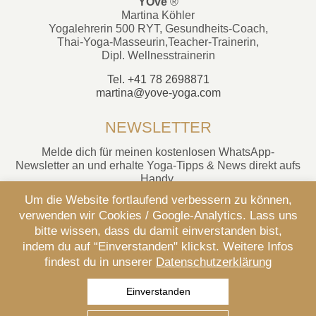
YOve
®
Martina Köhler
Yogalehrerin 500 RYT, Gesundheits-Coach,
Thai-Yoga-Masseurin,Teacher-Trainerin,
Dipl. Wellnesstrainerin
Tel. +41 78 2698871
martina@yove-yoga.com
NEWSLETTER
Melde dich für meinen kostenlosen WhatsApp-
Newsletter an und erhalte Yoga-Tipps & News direkt aufs
Handy.
Um die Website fortlaufend verbessern zu können,
Jetzt anmelden
verwenden wir Cookies / Google-Analytics. Lass uns
bitte wissen, dass du damit einverstanden bist,
indem du auf “Einverstanden" klickst. Weitere Infos
© 2025 YOve ®
findest du in unserer
Datenschutzerklärung
Links
Einverstanden
Kontakt
Impressum